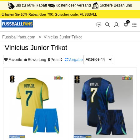
Bis zu 60% Rabatt
Kostenloser Versand
Sichere Bezahlung
Erhalten Sie
10%
Rabatt über
70€
, Gutscheincode:
FUSSBALL
0
󰂱
󰂨
󰃳
󰃦
󰃖
Fussballlfans.com
Vinicius Junior Trikot
Vinicius Junior Trikot
Favorite
Bewertung
Preis
Vorgabe