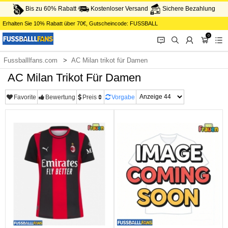
Bis zu 60% Rabatt
Kostenloser Versand
Sichere Bezahlung
Erhalten Sie
10%
Rabatt über
70€
, Gutscheincode:
FUSSBALL
0
󰂱
󰂨
󰃳
󰃦
󰃖
Fussballlfans.com
AC Milan trikot für Damen
AC Milan Trikot Für Damen
Favorite
Bewertung
Preis
Vorgabe