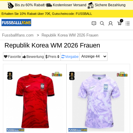
Bis zu 60% Rabatt
Kostenloser Versand
Sichere Bezahlung
Erhalten Sie
10%
Rabatt über
70€
, Gutscheincode:
FUSSBALL
0
󰂱
󰂨
󰃳
󰃦
󰃖
Fussballlfans.com
Republik Korea WM 2026 Frauen
Republik Korea WM 2026 Frauen
Favorite
Bewertung
Preis
Vorgabe