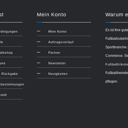
st
Mein Konto
Warum ei
Es ist Ihre gut
edingungen
Mein Konto
Fußballzubehör
le
Auftragsverlauf
Sportbranche 
lleshop
Partner
Commerce. Sie
 uns
Newsletter
Fußballtrikot
Fußballhemden
d Rückgabe
Neuigkeiten
pflegen.
zbestimmungen
tellt