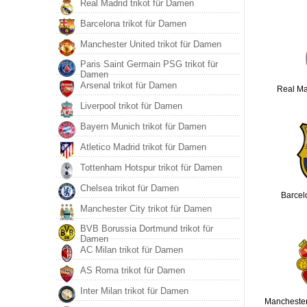
Real Madrid trikot für Damen
Barcelona trikot für Damen
Manchester United trikot für Damen
Paris Saint Germain PSG trikot für
Damen
Arsenal trikot für Damen
Real Ma
Liverpool trikot für Damen
Bayern Munich trikot für Damen
Atletico Madrid trikot für Damen
Tottenham Hotspur trikot für Damen
Chelsea trikot für Damen
Barcel
Manchester City trikot für Damen
BVB Borussia Dortmund trikot für
Damen
AC Milan trikot für Damen
AS Roma trikot für Damen
Inter Milan trikot für Damen
Manchester