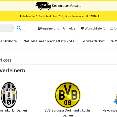
Kostenloser Versand
Erhalten Sie
10%
Rabatt über
70€
, Gutscheincode:
FUSSBALL
Registrierung
Anmelden
Wunschliste (0)
fo
entrikots
Nationalmannschaftstrikots
Torwarttrikot
WM
ikots
verfeinern
us trikot für Damen
BVB Borussia Dortmund trikot für
Newcastle 
Damen