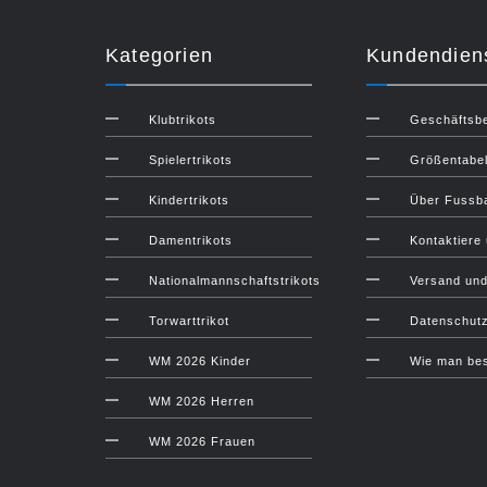
Kategorien
Kundendien
Klubtrikots
Geschäftsb
Spielertrikots
Größentabel
Kindertrikots
Über Fussba
Damentrikots
Kontaktiere
Nationalmannschaftstrikots
Versand un
Torwarttrikot
Datenschut
WM 2026 Kinder
Wie man bes
WM 2026 Herren
WM 2026 Frauen