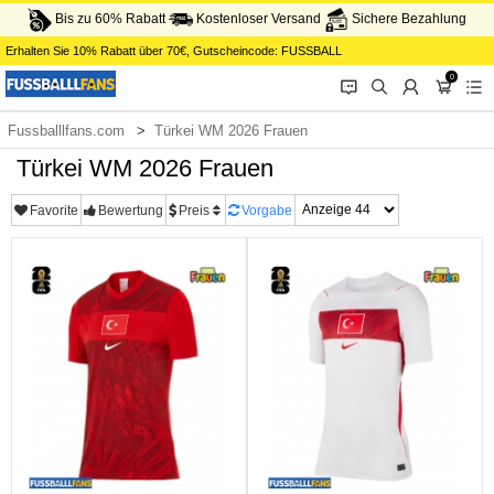
Bis zu 60% Rabatt
Kostenloser Versand
Sichere Bezahlung
Erhalten Sie
10%
Rabatt über
70€
, Gutscheincode:
FUSSBALL
0
󰂱
󰂨
󰃳
󰃦
󰃖
Fussballlfans.com
Türkei WM 2026 Frauen
Türkei WM 2026 Frauen
Favorite
Bewertung
Preis
Vorgabe