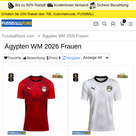
Bis zu 60% Rabatt
Kostenloser Versand
Sichere Bezahlung
Erhalten Sie
10%
Rabatt über
70€
, Gutscheincode:
FUSSBALL
0
󰂱
󰂨
󰃳
󰃦
󰃖
Fussballlfans.com
Ägypten WM 2026 Frauen
Ägypten WM 2026 Frauen
Favorite
Bewertung
Preis
Vorgabe