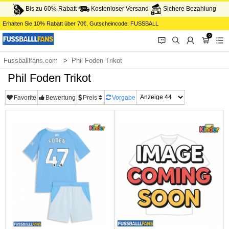
Bis zu 60% Rabatt
Kostenloser Versand
Sichere Bezahlung
Erhalten Sie
10%
Rabatt über
70€
, Gutscheincode:
FUSSBALL
0
󰂱
󰂨
󰃳
󰃦
󰃖
Fussballlfans.com
Phil Foden Trikot
Phil Foden Trikot
Favorite
Bewertung
Preis
Vorgabe