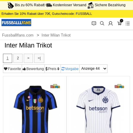
Bis zu 60% Rabatt
Kostenloser Versand
Sichere Bezahlung
Erhalten Sie
10%
Rabatt über
70€
, Gutscheincode:
FUSSBALL
0
󰂱
󰂨
󰃳
󰃦
󰃖
Fussballlfans.com
Inter Milan Trikot
Inter Milan Trikot
1
2
>
>|
Favorite
Bewertung
Preis
Vorgabe