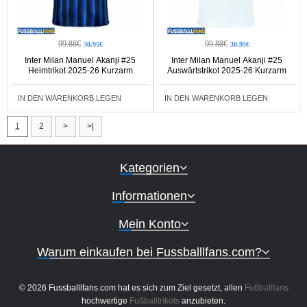
99.88€
99.88€
30.95€
30.95€
Inter Milan Manuel Akanji #25
Inter Milan Manuel Akanji #25
Heimtrikot 2025-26 Kurzarm
Auswärtstrikot 2025-26 Kurzarm
IN DEN WARENKORB LEGEN
IN DEN WARENKORB LEGEN
1
2
>
>|
Kategorien
Informationen
Mein Konto
Warum einkaufen bei Fussballlfans.com?
© 2026 Fussballlfans.com hat es sich zum Ziel gesetzt, allen
Fußballfans
hochwertige
Fußballtrikots
anzubieten.