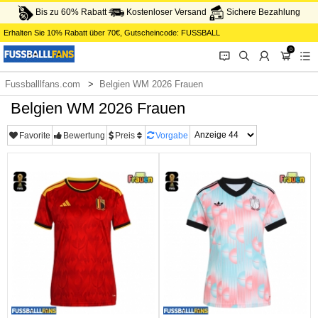
Bis zu 60% Rabatt
Kostenloser Versand
Sichere Bezahlung
Erhalten Sie
10%
Rabatt über
70€
, Gutscheincode:
FUSSBALL
0
󰂱
󰂨
󰃳
󰃦
󰃖
Fussballlfans.com
Belgien WM 2026 Frauen
Belgien WM 2026 Frauen
Favorite
Bewertung
Preis
Vorgabe