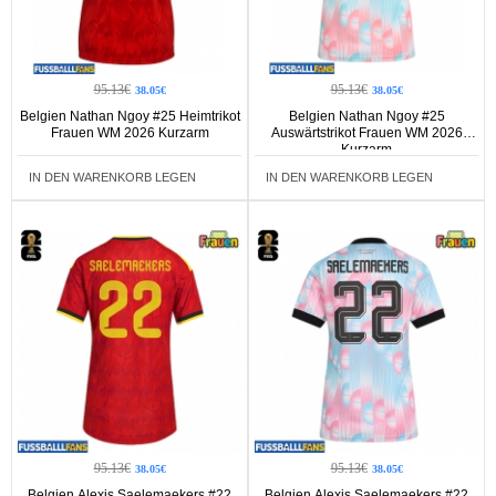
95.13€
95.13€
38.05€
38.05€
Belgien Nathan Ngoy #25 Heimtrikot
Belgien Nathan Ngoy #25
Frauen WM 2026 Kurzarm
Auswärtstrikot Frauen WM 2026
Kurzarm
IN DEN WARENKORB LEGEN
IN DEN WARENKORB LEGEN
95.13€
95.13€
38.05€
38.05€
Belgien Alexis Saelemaekers #22
Belgien Alexis Saelemaekers #22