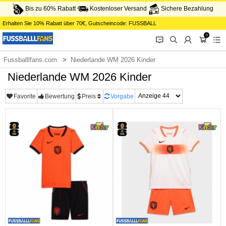
Bis zu 60% Rabatt
Kostenloser Versand
Sichere Bezahlung
Erhalten Sie
10%
Rabatt über
70€
, Gutscheincode:
FUSSBALL
0
󰂱
󰂨
󰃳
󰃦
󰃖
Fussballlfans.com
Niederlande WM 2026 Kinder
Niederlande WM 2026 Kinder
Favorite
Bewertung
Preis
Vorgabe