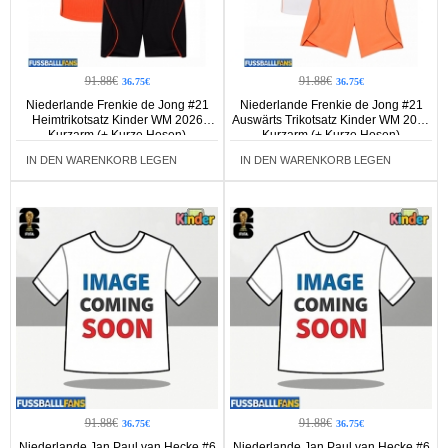
91.88€
91.88€
36.75€
36.75€
Niederlande Frenkie de Jong #21
Niederlande Frenkie de Jong #21
Heimtrikotsatz Kinder WM 2026
Auswärts Trikotsatz Kinder WM 2026
Kurzarm (+ Kurze Hosen)
Kurzarm (+ Kurze Hosen)
IN DEN WARENKORB LEGEN
IN DEN WARENKORB LEGEN
91.88€
91.88€
36.75€
36.75€
Niederlande Jan Paul van Hecke #6
Niederlande Jan Paul van Hecke #6