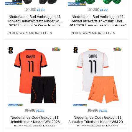
109.38€
109.38€
43.75€
43.75€
Niederlande Bart Verbruggen #1
Niederlande Bart Verbruggen #1
Torwart Heimtrikotsatz Kinder WM
Torwart Auswärts Trikotsatz Kinder
2026 Langarm (+ Kurze Hosen)
WM 2026 Langarm (+ Kurze Hosen)
IN DEN WARENKORB LEGEN
IN DEN WARENKORB LEGEN
91.88€
91.88€
36.75€
36.75€
Niederlande Cody Gakpo #11
Niederlande Cody Gakpo #11
Heimtrikotsatz Kinder WM 2026
Auswärts Trikotsatz Kinder WM 2026
Kurzarm (+ Kurze Hosen)
Kurzarm (+ Kurze Hosen)