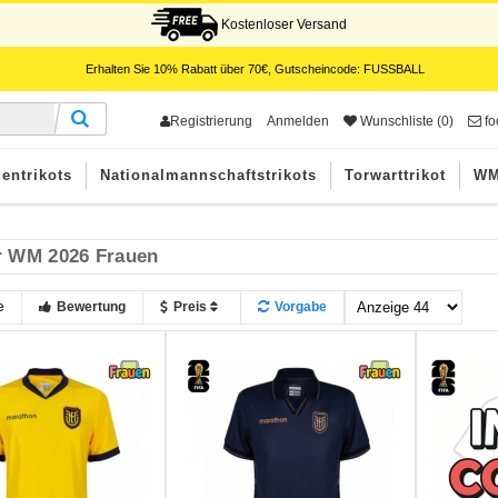
Kostenloser Versand
Erhalten Sie
10%
Rabatt über
70€
, Gutscheincode:
FUSSBALL
Registrierung
Anmelden
Wunschliste (0)
fo
entrikots
Nationalmannschaftstrikots
Torwarttrikot
WM
r WM 2026 Frauen
e
Bewertung
Preis
Vorgabe