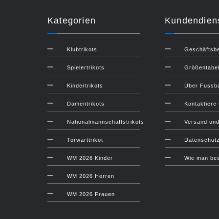
Kategorien
Kundendien
Klubtrikots
Geschäftsb
Spielertrikots
Größentabel
Kindertrikots
Über Fussba
Damentrikots
Kontaktiere
Nationalmannschaftstrikots
Versand un
Torwarttrikot
Datenschut
WM 2026 Kinder
Wie man bes
WM 2026 Herren
WM 2026 Frauen