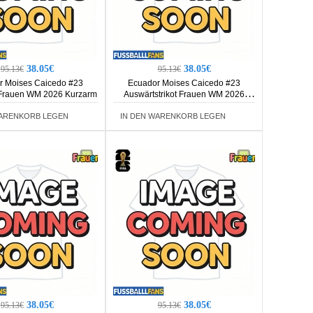
38.05€
38.05€
95.13€
95.13€
r Moises Caicedo #23
Ecuador Moises Caicedo #23
 Frauen WM 2026 Kurzarm
Auswärtstrikot Frauen WM 2026
Kurzarm
WARENKORB LEGEN
IN DEN WARENKORB LEGEN
38.05€
38.05€
95.13€
95.13€