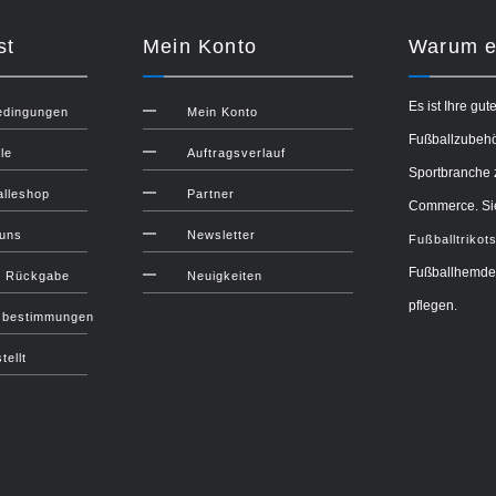
st
Mein Konto
Warum ei
Es ist Ihre gut
edingungen
Mein Konto
Fußballzubehör
le
Auftragsverlauf
Sportbranche 
lleshop
Partner
Commerce. Sie
 uns
Newsletter
Fußballtrikot
Fußballhemden
d Rückgabe
Neuigkeiten
pflegen.
zbestimmungen
tellt