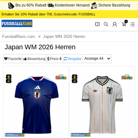
Bis zu 60% Rabatt
Kostenloser Versand
Sichere Bezahlung
Erhalten Sie
10%
Rabatt über
70€
, Gutscheincode:
FUSSBALL
0
󰂱
󰂨
󰃳
󰃦
󰃖
Fussballlfans.com
Japan WM 2026 Herren
Japan WM 2026 Herren
Favorite
Bewertung
Preis
Vorgabe