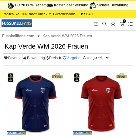
Bis zu 60% Rabatt
Kostenloser Versand
Sichere Bezahlung
Erhalten Sie
10%
Rabatt über
70€
, Gutscheincode:
FUSSBALL
0
󰂱
󰂨
󰃳
󰃦
󰃖
Fussballlfans.com
Kap Verde WM 2026 Frauen
Kap Verde WM 2026 Frauen
Favorite
Bewertung
Preis
Vorgabe