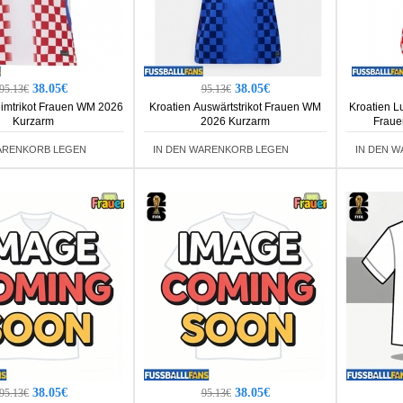
38.05€
38.05€
95.13€
95.13€
eimtrikot Frauen WM 2026
Kroatien Auswärtstrikot Frauen WM
Kroatien L
Kurzarm
2026 Kurzarm
Fraue
ARENKORB LEGEN
IN DEN WARENKORB LEGEN
IN DEN 
38.05€
38.05€
95.13€
95.13€