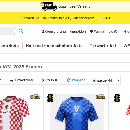
Kostenloser Versand
Erhalten Sie
10%
Rabatt über
70€
, Gutscheincode:
FUSSBALL
Registrierung
Anmelden
Wunschliste (0)
fo
entrikots
Nationalmannschaftstrikots
Torwarttrikot
WM
n WM 2026 Frauen
e
Bewertung
Preis
Vorgabe