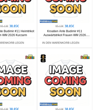
38.05€
38.05€
95.13€
95.13€
te Budimir #11 Heimtrikot
Kroatien Ante Budimir #11
n WM 2026 Kurzarm
Auswärtstrikot Frauen WM 2026
Kurzarm
WARENKORB LEGEN
IN DEN WARENKORB LEGEN
38.05€
38.05€
95.13€
95.13€