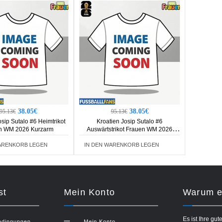
38.05€
38.05€
95.13€
95.13€
osip Sutalo #6 Heimtrikot
Kroatien Josip Sutalo #6
n WM 2026 Kurzarm
Auswärtstrikot Frauen WM 2026
Kurzarm
ARENKORB LEGEN
IN DEN WARENKORB LEGEN
st
Mein Konto
Warum ei
Es ist Ihre gut
edingungen
Mein Konto