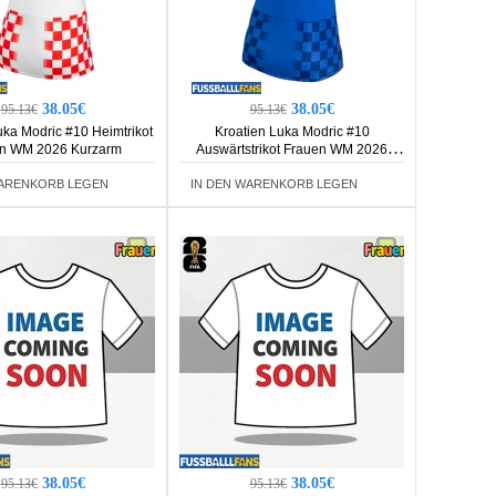
38.05€
38.05€
95.13€
95.13€
uka Modric #10 Heimtrikot
Kroatien Luka Modric #10
n WM 2026 Kurzarm
Auswärtstrikot Frauen WM 2026
Kurzarm
WARENKORB LEGEN
IN DEN WARENKORB LEGEN
38.05€
38.05€
95.13€
95.13€