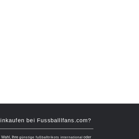
nkaufen bei Fussballlfans.com?
e Wahl, Ihre
oder
günstige fußballtrikots international