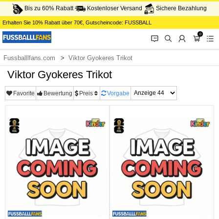
Bis zu 60% Rabatt
Kostenloser Versand
Sichere Bezahlung
Erhalten Sie
10%
Rabatt über
70€
, Gutscheincode:
FUSSBALL
0
󰂱
󰂨
󰃳
󰃦
󰃖
Fussballlfans.com
Viktor Gyokeres Trikot
Viktor Gyokeres Trikot
Favorite
Bewertung
Preis
Vorgabe