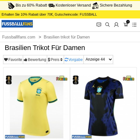
Bis zu 60% Rabatt
Kostenloser Versand
Sichere Bezahlung
Erhalten Sie
10%
Rabatt über
70€
, Gutscheincode:
FUSSBALL
0
󰂱
󰂨
󰃳
󰃦
󰃖
Fussballlfans.com
Brasilien trikot für Damen
Brasilien Trikot Für Damen
Favorite
Bewertung
Preis
Vorgabe