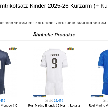
eimtrikotsatz Kinder 2025-26 Kurzarm (+ K
ots kinder
,
Vinicius Junior Trikot für kinder
,
Vinicius Junior Fußballtrikot
,
Vinicius Ju
Ähnliche Produkte
.45€
29.45€
96.13€
96.1
n Mbappe #10
Real Madrid Endrick #9 Heimtrikotsatz
Real Madrid Vi