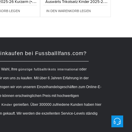
 2025-26 Kurzarm (+
Auswärts Trikotsatz Kinder 2025-26
ze Hosen)
Kurzarm (+ Kurze Hosen)
KORB LEGEN
IN DEN WARENKORB LEGEN
nkaufen bei Fussballlfans.com?
e Wahl, Ihre
oder
günstige fußballtrikots international
 von uns zu kaufen. Mit über 6 Jahren Erfahrung in der
zogen wir von unseren Einzelhandelsgeschäften zum Online-E-
 können erschwinglichen Preis mit hochwertigen
genießen. Über 300000 zufriedene Kunden haben hier
s Kinder
 gekauft. Wir werden die exzellenten Service-Levels ständig