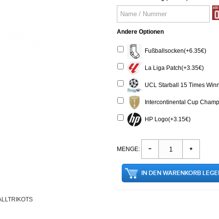
Andere Optionen
Fußballsocken(+6.35€)
La Liga Patch(+3.35€)
UCL Starball 15 Times Winn
Intercontinental Cup Champ
HP Logo(+3.15€)
MENGE:
IN DEN WARENKORB LEGE
LLTRIKOTS