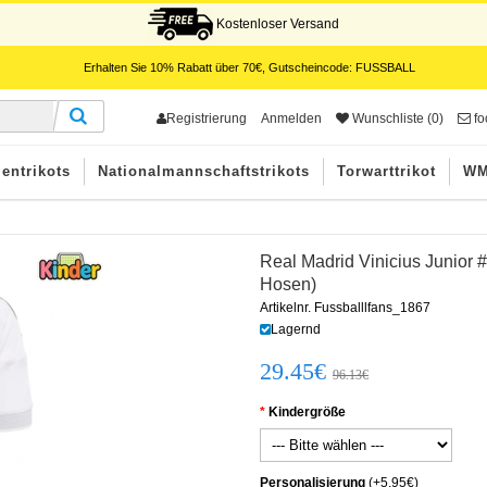
Kostenloser Versand
Erhalten Sie
10%
Rabatt über
70€
, Gutscheincode:
FUSSBALL
Registrierung
Anmelden
Wunschliste (0)
fo
entrikots
Nationalmannschaftstrikots
Torwarttrikot
WM
Real Madrid Vinicius Junior 
Hosen)
Artikelnr. Fussballlfans_1867
Lagernd
29.45€
96.13€
Kindergröße
Personalisierung
(+5.95€)