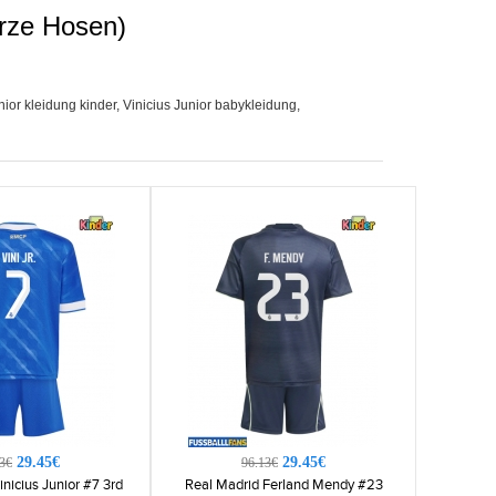
urze Hosen)
nior kleidung kinder
,
Vinicius Junior babykleidung
,
29.45€
29.45€
3€
96.13€
nicius Junior #7 3rd
Real Madrid Ferland Mendy #23