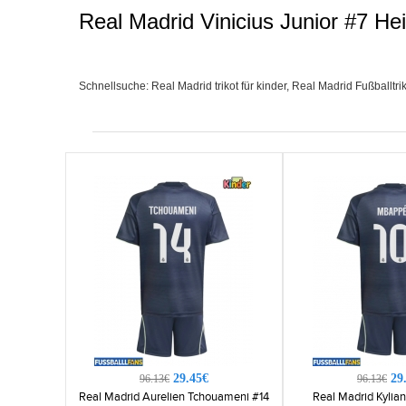
Real Madrid Vinicius Junior #7 H
Schnellsuche:
Real Madrid trikot für kinder
,
Real Madrid Fußballtrik
29.45€
29
96.13€
96.13€
Real Madrid Aurelien Tchouameni #14
Real Madrid Kylia