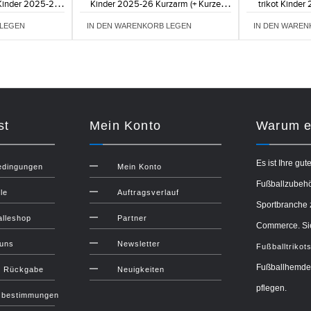
 Kinder 2025-26
Kinder 2025-26 Kurzarm (+ Kurze
trikot Kinder
ze Hosen)
Hosen)
Kur
 LEGEN
IN DEN WARENKORB LEGEN
IN DEN WAREN
st
Mein Konto
Warum ei
Es ist Ihre gut
edingungen
Mein Konto
Fußballzubehör
le
Auftragsverlauf
Sportbranche 
lleshop
Partner
Commerce. Sie
 uns
Newsletter
Fußballtrikot
Fußballhemden
d Rückgabe
Neuigkeiten
pflegen.
zbestimmungen