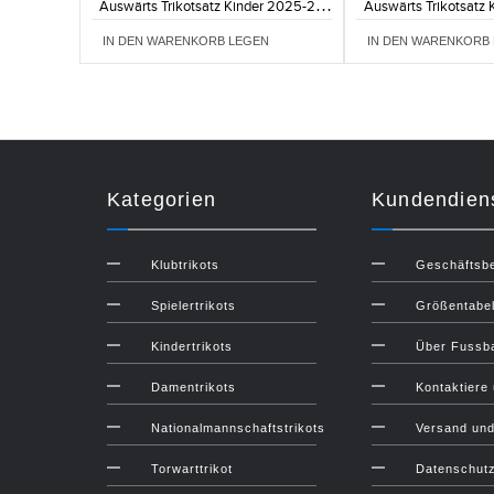
Auswärts Trikotsatz Kinder 2025-26
Auswärts Trikotsatz
Kurzarm (+ Kurze Hosen)
Kurzarm (+ Kur
IN DEN WARENKORB LEGEN
IN DEN WARENKORB
Kategorien
Kundendien
Klubtrikots
Geschäftsb
Spielertrikots
Größentabel
Kindertrikots
Über Fussba
Damentrikots
Kontaktiere
Nationalmannschaftstrikots
Versand un
Torwarttrikot
Datenschut