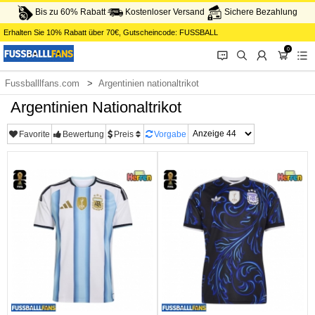
Bis zu 60% Rabatt
Kostenloser Versand
Sichere Bezahlung
Erhalten Sie
10%
Rabatt über
70€
, Gutscheincode:
FUSSBALL
0
󰂱
󰂨
󰃳
󰃦
󰃖
Fussballlfans.com
Argentinien nationaltrikot
Argentinien Nationaltrikot
Favorite
Bewertung
Preis
Vorgabe