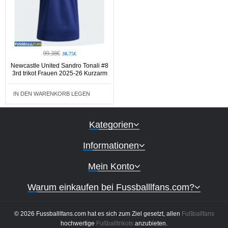
99.38€
30.75€
Newcastle United Sandro Tonali #8
3rd trikot Frauen 2025-26 Kurzarm
IN DEN WARENKORB LEGEN
Kategorien
Informationen
Mein Konto
Warum einkaufen bei Fussballlfans.com?
© 2026 Fussballlfans.com hat es sich zum Ziel gesetzt, allen
Fußballfans
hochwertige
Fußballtrikots
anzubieten.