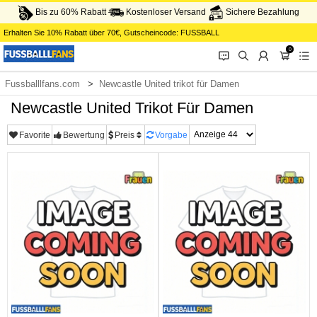
Bis zu 60% Rabatt
Kostenloser Versand
Sichere Bezahlung
Erhalten Sie
10%
Rabatt über
70€
, Gutscheincode:
FUSSBALL
0
󰂱
󰂨
󰃳
󰃦
󰃖
Fussballlfans.com
Newcastle United trikot für Damen
Newcastle United Trikot Für Damen
Favorite
Bewertung
Preis
Vorgabe