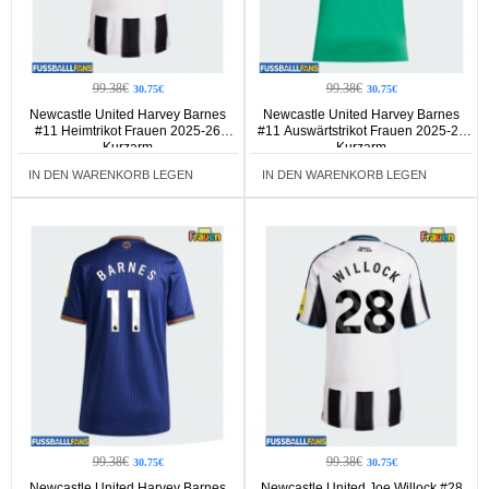
99.38€
99.38€
30.75€
30.75€
Newcastle United Harvey Barnes
Newcastle United Harvey Barnes
#11 Heimtrikot Frauen 2025-26
#11 Auswärtstrikot Frauen 2025-26
Kurzarm
Kurzarm
IN DEN WARENKORB LEGEN
IN DEN WARENKORB LEGEN
99.38€
99.38€
30.75€
30.75€
Newcastle United Harvey Barnes
Newcastle United Joe Willock #28