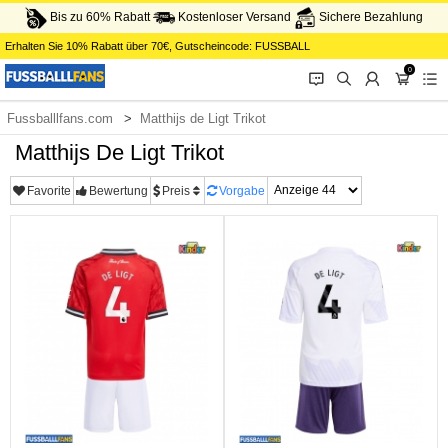
Bis zu 60% Rabatt
Kostenloser Versand
Sichere Bezahlung
Erhalten Sie
10%
Rabatt über
70€
, Gutscheincode:
FUSSBALL
0
󰂱
󰂨
󰃳
󰃦
󰃖
Fussballlfans.com
Matthijs de Ligt Trikot
Matthijs De Ligt Trikot
Favorite
Bewertung
Preis
Vorgabe