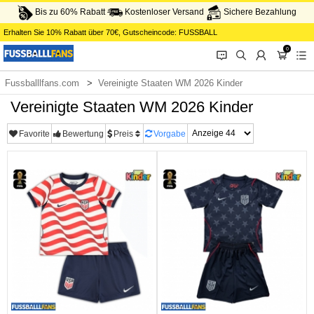
Bis zu 60% Rabatt
Kostenloser Versand
Sichere Bezahlung
Erhalten Sie
10%
Rabatt über
70€
, Gutscheincode:
FUSSBALL
0
󰂱
󰂨
󰃳
󰃦
󰃖
Fussballlfans.com
Vereinigte Staaten WM 2026 Kinder
Vereinigte Staaten WM 2026 Kinder
Favorite
Bewertung
Preis
Vorgabe