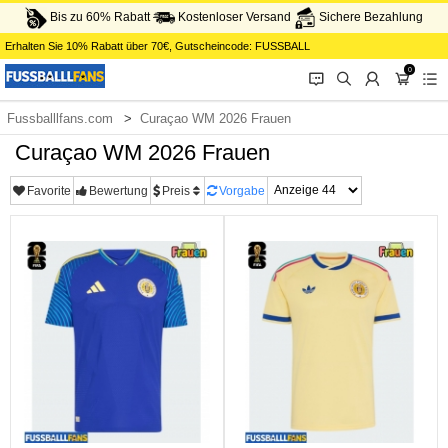
Bis zu 60% Rabatt
Kostenloser Versand
Sichere Bezahlung
Erhalten Sie
10%
Rabatt über
70€
, Gutscheincode:
FUSSBALL
0
󰂱
󰂨
󰃳
󰃦
󰃖
Fussballlfans.com
Curaçao WM 2026 Frauen
Curaçao WM 2026 Frauen
Favorite
Bewertung
Preis
Vorgabe