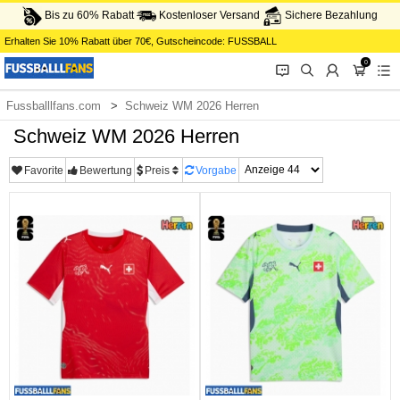
Bis zu 60% Rabatt
Kostenloser Versand
Sichere Bezahlung
Erhalten Sie
10%
Rabatt über
70€
, Gutscheincode:
FUSSBALL
0
󰂱
󰂨
󰃳
󰃦
󰃖
Fussballlfans.com
Schweiz WM 2026 Herren
Schweiz WM 2026 Herren
Favorite
Bewertung
Preis
Vorgabe