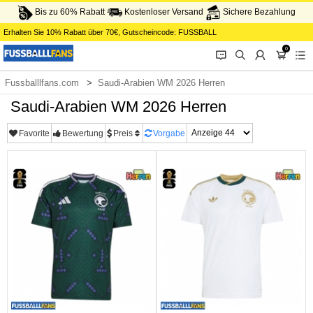
Bis zu 60% Rabatt
Kostenloser Versand
Sichere Bezahlung
Erhalten Sie
10%
Rabatt über
70€
, Gutscheincode:
FUSSBALL
0
󰂱
󰂨
󰃳
󰃦
󰃖
Fussballlfans.com
Saudi-Arabien WM 2026 Herren
Saudi-Arabien WM 2026 Herren
Favorite
Bewertung
Preis
Vorgabe