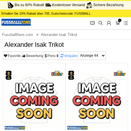
Bis zu 60% Rabatt
Kostenloser Versand
Sichere Bezahlung
Erhalten Sie
10%
Rabatt über
70€
, Gutscheincode:
FUSSBALL
0
󰂱
󰂨
󰃳
󰃦
󰃖
Fussballlfans.com
Alexander Isak Trikot
Alexander Isak Trikot
Favorite
Bewertung
Preis
Vorgabe