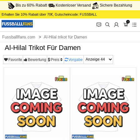
Bis zu 60% Rabatt
Kostenloser Versand
Sichere Bezahlung
Erhalten Sie
10%
Rabatt über
70€
, Gutscheincode:
FUSSBALL
0
󰂱
󰂨
󰃳
󰃦
󰃖
Fussballlfans.com
Al-Hilal trikot für Damen
Al-Hilal Trikot Für Damen
Favorite
Bewertung
Preis
Vorgabe