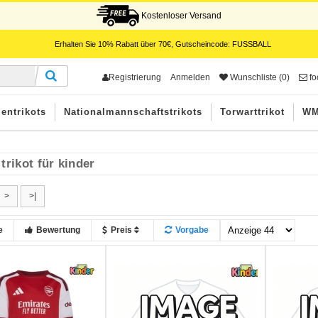
Kostenloser Versand
Erhalten Sie
10%
Rabatt über
70€
, Gutscheincode:
FUSSBALL
Registrierung
Anmelden
Wunschliste (0)
fo
entrikots
Nationalmannschaftstrikots
Torwarttrikot
WM
trikot für kinder
>
>|
e
Bewertung
Preis
Vorgabe