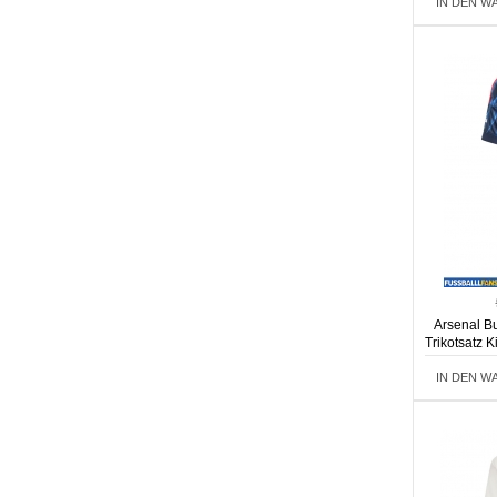
IN DEN W
Arsenal B
Trikotsatz 
IN DEN W