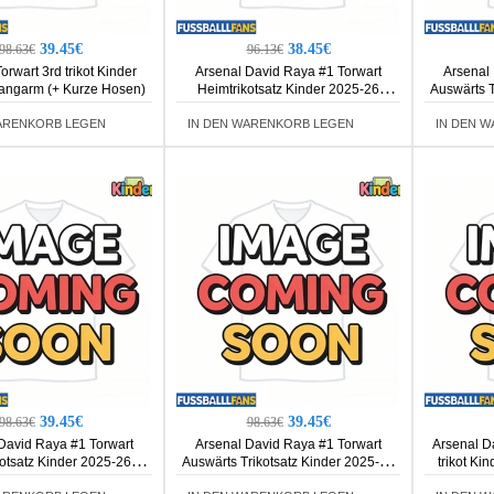
39.45€
38.45€
98.63€
96.13€
orwart 3rd trikot Kinder
Arsenal David Raya #1 Torwart
Arsenal
angarm (+ Kurze Hosen)
Heimtrikotsatz Kinder 2025-26
Auswärts T
Kurzarm (+ Kurze Hosen)
Kurza
ARENKORB LEGEN
IN DEN WARENKORB LEGEN
IN DEN 
39.45€
39.45€
98.63€
98.63€
David Raya #1 Torwart
Arsenal David Raya #1 Torwart
Arsenal D
otsatz Kinder 2025-26
Auswärts Trikotsatz Kinder 2025-26
trikot Ki
rm (+ Kurze Hosen)
Langarm (+ Kurze Hosen)