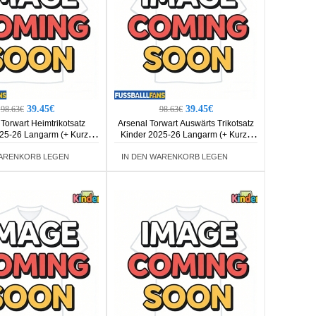
39.45€
39.45€
98.63€
98.63€
Torwart Heimtrikotsatz
Arsenal Torwart Auswärts Trikotsatz
25-26 Langarm (+ Kurze
Kinder 2025-26 Langarm (+ Kurze
Hosen)
Hosen)
WARENKORB LEGEN
IN DEN WARENKORB LEGEN