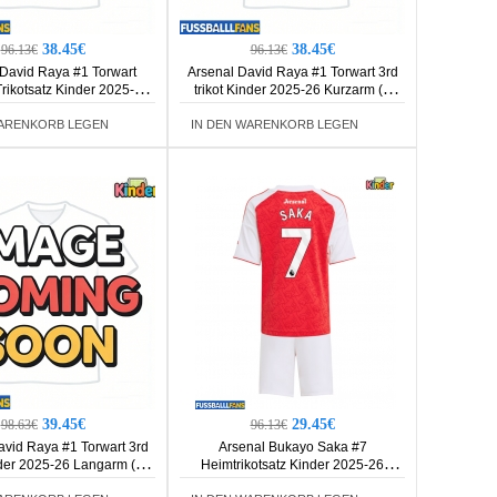
38.45€
38.45€
96.13€
96.13€
 David Raya #1 Torwart
Arsenal David Raya #1 Torwart 3rd
rikotsatz Kinder 2025-26
trikot Kinder 2025-26 Kurzarm (+
rm (+ Kurze Hosen)
Kurze Hosen)
WARENKORB LEGEN
IN DEN WARENKORB LEGEN
39.45€
29.45€
98.63€
96.13€
avid Raya #1 Torwart 3rd
Arsenal Bukayo Saka #7
nder 2025-26 Langarm (+
Heimtrikotsatz Kinder 2025-26
Kurze Hosen)
Kurzarm (+ Kurze Hosen)