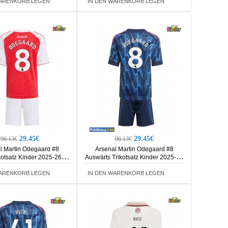
WARENKORB LEGEN
IN DEN WARENKORB LEGEN
29.45€
29.45€
96.13€
96.13€
l Martin Odegaard #8
Arsenal Martin Odegaard #8
kotsatz Kinder 2025-26
Auswärts Trikotsatz Kinder 2025-26
rm (+ Kurze Hosen)
Kurzarm (+ Kurze Hosen)
WARENKORB LEGEN
IN DEN WARENKORB LEGEN