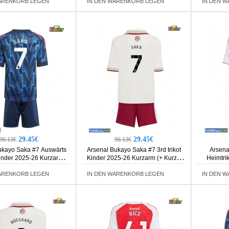
ARENKORB LEGEN
IN DEN WARENKORB LEGEN
IN DEN 
29.45€
29.45€
96.13€
96.13€
ukayo Saka #7 Auswärts
Arsenal Bukayo Saka #7 3rd trikot
Arsena
Kinder 2025-26 Kurzarm (+
Kinder 2025-26 Kurzarm (+ Kurze
Heimtri
Kurze Hosen)
Hosen)
Kurza
ARENKORB LEGEN
IN DEN WARENKORB LEGEN
IN DEN 