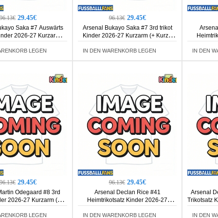
29.45€
29.45€
96.13€
96.13€
ukayo Saka #7 Auswärts
Arsenal Bukayo Saka #7 3rd trikot
Arsena
Kinder 2026-27 Kurzarm (+
Kinder 2026-27 Kurzarm (+ Kurze
Heimtri
Kurze Hosen)
Hosen)
Kurza
ARENKORB LEGEN
IN DEN WARENKORB LEGEN
IN DEN 
29.45€
29.45€
96.13€
96.13€
Martin Odegaard #8 3rd
Arsenal Declan Rice #41
Arsenal D
nder 2026-27 Kurzarm (+
Heimtrikotsatz Kinder 2026-27
Trikotsatz 
Kurze Hosen)
Kurzarm (+ Kurze Hosen)
ARENKORB LEGEN
IN DEN WARENKORB LEGEN
IN DEN 