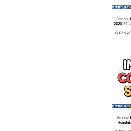
Arsenal T
2025-26 L
IN DEN W
Arsenal 
Heimtrik
Langa