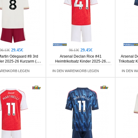
29.45€
29.45€
96.13€
96.13€
Martin Odegaard #8 3rd
Arsenal Declan Rice #41
Arsenal D
nder 2025-26 Kurzarm (+
Heimtrikotsatz Kinder 2025-26
Trikotsatz 
Kurze Hosen)
Kurzarm (+ Kurze Hosen)
ARENKORB LEGEN
IN DEN WARENKORB LEGEN
IN DEN 