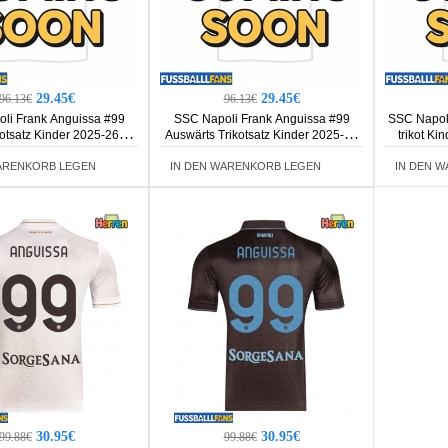
29.45€
29.45€
96.13€
96.13€
li Frank Anguissa #99
SSC Napoli Frank Anguissa #99
SSC Napoli
otsatz Kinder 2025-26
Auswärts Trikotsatz Kinder 2025-26
trikot Ki
rm (+ Kurze Hosen)
Kurzarm (+ Kurze Hosen)
ARENKORB LEGEN
IN DEN WARENKORB LEGEN
IN DEN 
30.95€
30.95€
99.88€
99.88€