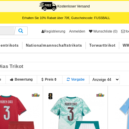
Kostenloser Versand
Erhalten Sie
10%
Rabatt über
70€
, Gutscheincode:
FUSSBALL
Registrierung
Anmelden
Wunschliste (0)
fo
entrikots
Nationalmannschaftstrikots
Torwarttrikot
WM
ias Trikot
e
Bewertung
Preis
Vorgabe