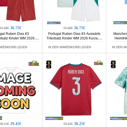
36.75€
36.75€
91.88€
91.88€
ugal Ruben Dias #3
Portugal Ruben Dias #3 Auswärts
Manchest
otsatz Kinder WM 2026
Trikotsatz Kinder WM 2026 Kurzarm
Heimtri
rm (+ Kurze Hosen)
(+ Kurze Hosen)
Kurza
ARENKORB LEGEN
IN DEN WARENKORB LEGEN
IN DEN 
29.45€
38.25€
96.13€
95.63€