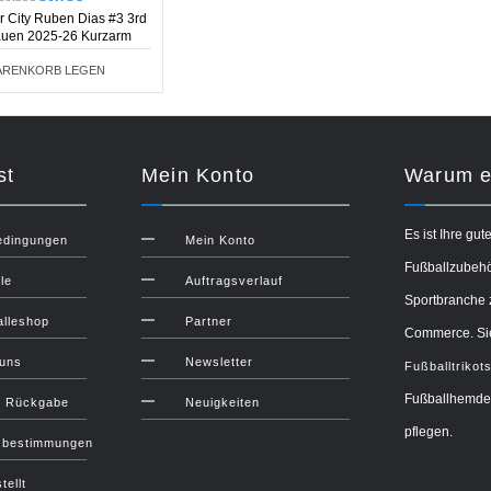
 City Ruben Dias #3 3rd
rauen 2025-26 Kurzarm
ARENKORB LEGEN
st
Mein Konto
Warum ei
Es ist Ihre gut
edingungen
Mein Konto
Fußballzubehör
le
Auftragsverlauf
Sportbranche 
lleshop
Partner
Commerce. Sie
 uns
Newsletter
Fußballtrikot
Fußballhemden
d Rückgabe
Neuigkeiten
pflegen.
zbestimmungen
tellt