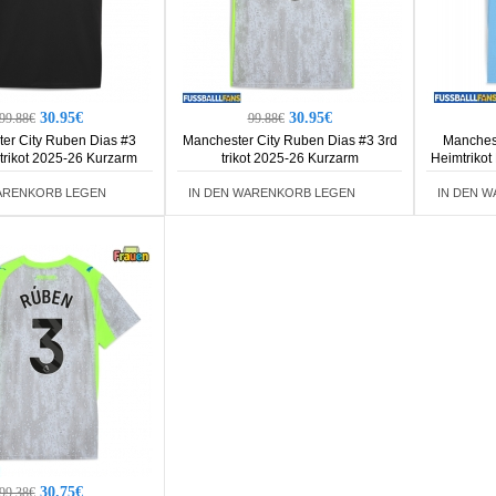
30.95€
30.95€
99.88€
99.88€
er City Ruben Dias #3
Manchester City Ruben Dias #3 3rd
Manchest
trikot 2025-26 Kurzarm
trikot 2025-26 Kurzarm
Heimtriko
ARENKORB LEGEN
IN DEN WARENKORB LEGEN
IN DEN 
30.75€
99.38€