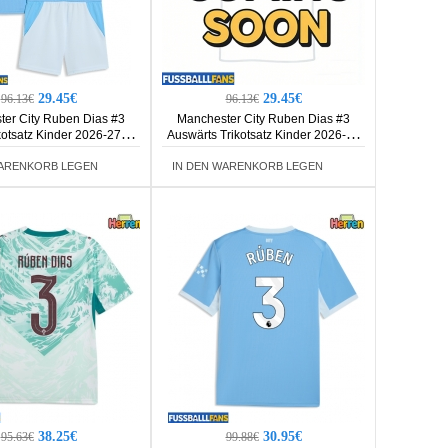
29.45€
29.45€
96.13€
96.13€
er City Ruben Dias #3
Manchester City Ruben Dias #3
kotsatz Kinder 2026-27
Auswärts Trikotsatz Kinder 2026-27
rm (+ Kurze Hosen)
Kurzarm (+ Kurze Hosen)
WARENKORB LEGEN
IN DEN WARENKORB LEGEN
38.25€
30.95€
95.63€
99.88€