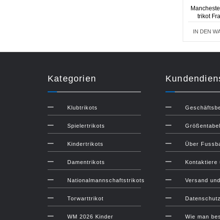
Manchester
trikot F
IN DEN W
Kategorien
Kundendien
Klubtrikots
Geschäftsb
Spielertrikots
Größentabel
Kindertrikots
Über Fussba
Damentrikots
Kontaktiere
Nationalmannschaftstrikots
Versand un
Torwarttrikot
Datenschut
WM 2026 Kinder
Wie man bes