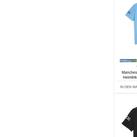
Manchest
Heimtrik
Kurza
IN DEN W