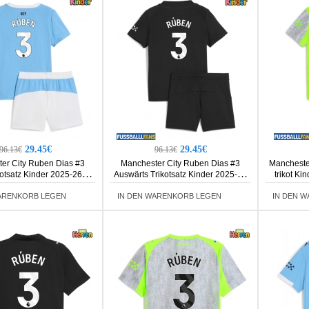
29.45€
29.45€
96.13€
96.13€
er City Ruben Dias #3
Manchester City Ruben Dias #3
Mancheste
otsatz Kinder 2025-26
Auswärts Trikotsatz Kinder 2025-26
trikot Ki
rm (+ Kurze Hosen)
Kurzarm (+ Kurze Hosen)
ARENKORB LEGEN
IN DEN WARENKORB LEGEN
IN DEN 