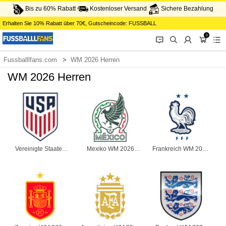
Bis zu 60% Rabatt
Kostenloser Versand
Sichere Bezahlung
Erhalten Sie
10%
Rabatt über
70€
, Gutscheincode:
FUSSBALL
0
󰂱
󰂨
󰃳
󰃦
󰃖
Fussballlfans.com
WM 2026 Herren
WM 2026 Herren
Vereinigte Staaten
Mexiko WM 2026
Frankreich WM 2026
WM 2026 Herren
Herren
Herren