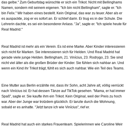
das gelbe." Zum Geburtstag wünschte er sich ein Trikot. Nicht mit Bellinghams
Namen, sondern mit seinem eigenen. "Ich bin nicht Bellingham", sagte er. "Ich
bin Felix." Wir haben eines bestellt. Kein Original, das war zu teuer. Aber als er
es auspackte, zog er es sofort an. Er schlief darin. Er trug es in der Schule. Die
Lehrerin dachte, es sei ein besonderer Anlass. "Ja", sagte er. "Ich spiele heute für
Real Madrid."
Real Madrid ist mehr als ein Verein. Es ist eine Marke. Aber Kinder interessieren
sich nicht für Marken. Sie interessieren sich für Helden. Und Real Madrid hat
gerade viele junge Helden. Bellingham, 21. Vinícius, 23. Rodrygo, 23. Sie sind
nicht viel älter als die großen Brüder der Kinder. Sie fühlen sich nahbar an. Und
wenn ein Kind ihr Trikot trägt, fühlt es sich auch nahbar. Wie ein Teil des Teams.
Eine Mutter aus Berlin erzählte mir, dass ihr Sohn, acht Jahre alt, völlig verrückt
nach Vinícius ist. Er hat dessen Tänze auf TikTok gesehen. "Mama, er hat immer
Spaß", sagte er. Sie kaufte ihm ein Trikot. Kein Original, weil der Preis zu hoch
war. Aber der Junge war trotzdem glücklich. Er tanzte durch die Wohnung,
sobald er es anhatte. "Jetzt tanze ich wie Vinícius", rief er.
Real Madrid hat auch ein starkes Frauenteam. Spielerinnen wie Caroline Weir