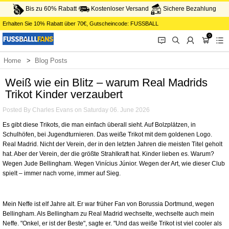
Bis zu 60% Rabatt
Kostenloser Versand
Sichere Bezahlung
Erhalten Sie
10%
Rabatt über
70€
, Gutscheincode:
FUSSBALL
0
󰂱
󰂨
󰃳
󰃦
󰃖
Home
Blog Posts
Weiß wie ein Blitz – warum Real Madrids Trikot Kinder verzaubert
Weiß wie ein Blitz – warum Real Madrids
Trikot Kinder verzaubert
Posted By Charles Evans on Saturday 06. June 2026
Es gibt diese Trikots, die man einfach überall sieht. Auf Bolzplätzen, in
Schulhöfen, bei Jugendturnieren. Das weiße Trikot mit dem goldenen Logo.
Real Madrid. Nicht der Verein, der in den letzten Jahren die meisten Titel geholt
hat. Aber der Verein, der die größte Strahlkraft hat. Kinder lieben es. Warum?
Wegen Jude Bellingham. Wegen Vinícius Júnior. Wegen der Art, wie dieser Club
spielt – immer nach vorne, immer auf Sieg.
Mein Neffe ist elf Jahre alt. Er war früher Fan von Borussia Dortmund, wegen
Bellingham. Als Bellingham zu Real Madrid wechselte, wechselte auch mein
Neffe. "Onkel, er ist der Beste", sagte er. "Und das weiße Trikot ist viel cooler als