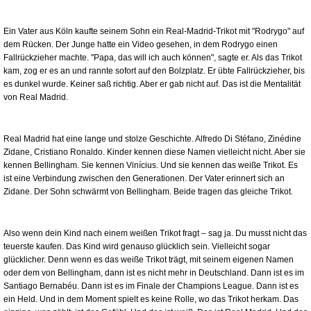
Ein Vater aus Köln kaufte seinem Sohn ein Real-Madrid-Trikot mit "Rodrygo" auf
dem Rücken. Der Junge hatte ein Video gesehen, in dem Rodrygo einen
Fallrückzieher machte. "Papa, das will ich auch können", sagte er. Als das Trikot
kam, zog er es an und rannte sofort auf den Bolzplatz. Er übte Fallrückzieher, bis
es dunkel wurde. Keiner saß richtig. Aber er gab nicht auf. Das ist die Mentalität
von Real Madrid.
Real Madrid hat eine lange und stolze Geschichte. Alfredo Di Stéfano, Zinédine
Zidane, Cristiano Ronaldo. Kinder kennen diese Namen vielleicht nicht. Aber sie
kennen Bellingham. Sie kennen Vinícius. Und sie kennen das weiße Trikot. Es
ist eine Verbindung zwischen den Generationen. Der Vater erinnert sich an
Zidane. Der Sohn schwärmt von Bellingham. Beide tragen das gleiche Trikot.
Also wenn dein Kind nach einem weißen Trikot fragt – sag ja. Du musst nicht das
teuerste kaufen. Das Kind wird genauso glücklich sein. Vielleicht sogar
glücklicher. Denn wenn es das weiße Trikot trägt, mit seinem eigenen Namen
oder dem von Bellingham, dann ist es nicht mehr in Deutschland. Dann ist es im
Santiago Bernabéu. Dann ist es im Finale der Champions League. Dann ist es
ein Held. Und in dem Moment spielt es keine Rolle, wo das Trikot herkam. Das