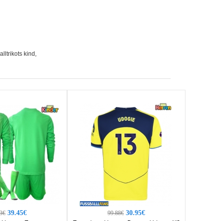
ltrikots kind
,
39.45€
30.95€
3€
99.88€