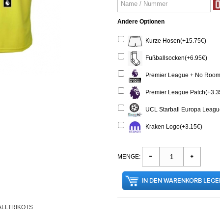
Andere Optionen
Kurze Hosen(+15.75€)
Fußballsocken(+6.95€)
Premier League + No Room 
Premier League Patch(+3.3
UCL Starball Europa League
Kraken Logo(+3.15€)
MENGE:
IN DEN WARENKORB LEGE
LLTRIKOTS