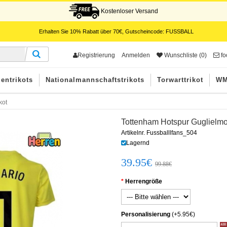
Kostenloser Versand
Erhalten Sie
10%
Rabatt über
70€
, Gutscheincode:
FUSSBALL
Registrierung
Anmelden
Wunschliste (0)
fo
entrikots
Nationalmannschaftstrikots
Torwarttrikot
WM
kot
Tottenham Hotspur Guglielmo 
Artikelnr. Fussballlfans_504
Lagernd
39.95€
99.88€
Herrengröße
Personalisierung
(+5.95€)