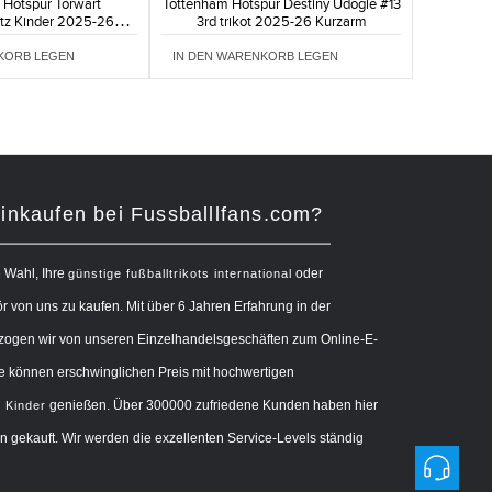
 Hotspur Torwart
Tottenham Hotspur Destiny Udogie #13
atz Kinder 2025-26
3rd trikot 2025-26 Kurzarm
(+ Kurze Hosen)
KORB LEGEN
IN DEN WARENKORB LEGEN
nkaufen bei Fussballlfans.com?
e Wahl, Ihre
oder
günstige fußballtrikots international
 von uns zu kaufen. Mit über 6 Jahren Erfahrung in der
zogen wir von unseren Einzelhandelsgeschäften zum Online-E-
 können erschwinglichen Preis mit hochwertigen
genießen. Über 300000 zufriedene Kunden haben hier
s Kinder
 gekauft. Wir werden die exzellenten Service-Levels ständig