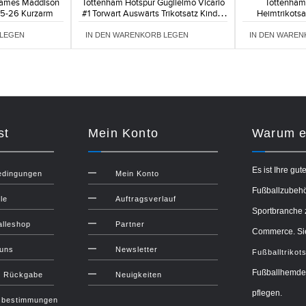
James Maddison
Tottenham Hotspur Guglielmo Vicario
Tottenham
25-26 Kurzarm
#1 Torwart Auswärts Trikotsatz Kinder
Heimtrikots
2025-26 Kurzarm (+ Kurze Hosen)
Langarm 
 LEGEN
IN DEN WARENKORB LEGEN
IN DEN WAREN
st
Mein Konto
Warum ei
Es ist Ihre gut
edingungen
Mein Konto
Fußballzubehör
le
Auftragsverlauf
Sportbranche 
lleshop
Partner
Commerce. Sie
 uns
Newsletter
Fußballtrikot
Fußballhemden
d Rückgabe
Neuigkeiten
pflegen.
zbestimmungen