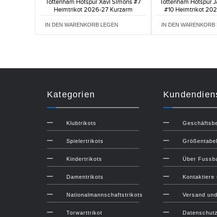
Tottenham Hotspur Xavi Simons #7
Tottenham Hotspur 
Heimtrikot 2026-27 Kurzarm
#10 Heimtrikot 20
IN DEN WARENKORB LEGEN
IN DEN WARENKORB
Kategorien
Kundendien
Klubtrikots
Geschäftsb
Spielertrikots
Größentabel
Kindertrikots
Über Fussba
Damentrikots
Kontaktiere
Nationalmannschaftstrikots
Versand un
Torwarttrikot
Datenschut