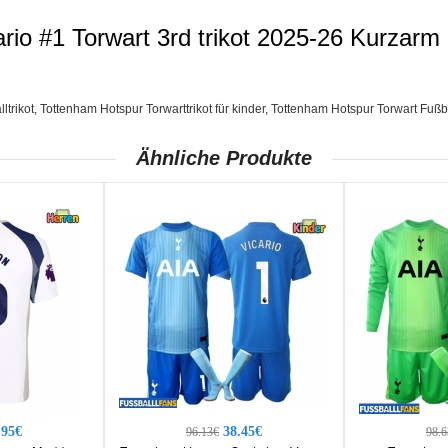
rio #1 Torwart 3rd trikot 2025-26 Kurzarm
ltrikot
,
Tottenham Hotspur Torwarttrikot für kinder
,
Tottenham Hotspur Torwart Fußbal
Ähnliche Produkte
.95€
38.45€
96.13€
98.6