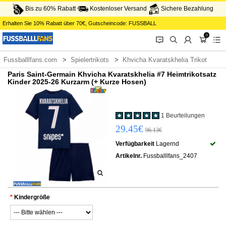
Bis zu 60% Rabatt
Kostenloser Versand
Sichere Bezahlung
Erhalten Sie
10%
Rabatt über
70€
, Gutscheincode:
FUSSBALL
0
󰂱
󰂨
󰃳
󰃦
󰃖
Fussballlfans.com
Spielertrikots
Khvicha Kvaratskhelia Trikot
Paris Saint-Germain Khvicha Kvaratskhelia #7 Heimtrikotsatz
Kinder 2025-26 Kurzarm (+ Kurze Hosen)
1 Beurteilungen
29.45€
96.13€
Verfügbarkeit
Lagernd
Artikelnr.
Fussballlfans_2407
Kindergröße