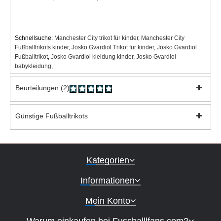
Schnellsuche:
Manchester City trikot für kinder
,
Manchester City
Fußballtrikots kinder
,
Josko Gvardiol Trikot für kinder
,
Josko Gvardiol
Fußballtrikot
,
Josko Gvardiol kleidung kinder
,
Josko Gvardiol
babykleidung
,
Beurteilungen (2)
Günstige Fußballtrikots
Kategorien
Informationen
Mein Konto
Warum einkaufen bei Fussballlfans.com?