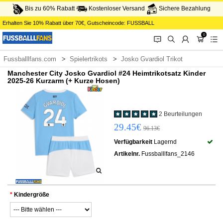
Bis zu 60% Rabatt
Kostenloser Versand
Sichere Bezahlung
Erhalten Sie
10%
Rabatt über
70€
, Gutscheincode:
FUSSBALL
0
󰂱
󰂨
󰃳
󰃦
󰃖
Fussballlfans.com
Spielertrikots
Josko Gvardiol Trikot
Manchester City Josko Gvardiol #24 Heimtrikotsatz Kinder
2025-26 Kurzarm (+ Kurze Hosen)
2 Beurteilungen
29.45€
96.13€
Verfügbarkeit
Lagernd
Artikelnr.
Fussballlfans_2146
Kindergröße